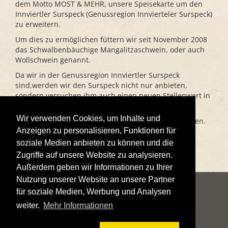
dem Motto MOST & MEHR, unsere Speisekarte um den
Innviertler Surspeck (Genussregion Innvierteler Surspeck)
zu erweitern.
Um dies zu ermöglichen füttern wir seit November 2008
das Schwalbenbäuchige Mangalitzaschwein, oder auch
Wollschwein genannt.
Da wir in der Genussregion Innviertler Surspeck
sind,werden wir den Surspeck nicht nur anbieten,
sondern versuchen ihm auch einen neuen Stellenwert in
der Bevölkerung zu geben.
Wir verwenden Cookies, um Inhalte und
Natürlich darf dazu das richtige Glas Most nicht fehlen.
Anzeigen zu personalisieren, Funktionen für
Als Mostsommelier biete ich hierfür die Besten
soziale Medien anbieten zu können und die
Voraussetzungen.
Zugriffe auf unsere Website zu analysieren.
Außerdem geben wir Informationen zu Ihrer
Nutzung unserer Website an unsere Partner
für soziale Medien, Werbung und Analysen
weiter.
Mehr Informationen
IMPRESSUM
DATENSCHUTZERKLÄRUNG
KONTAKT
LOGIN