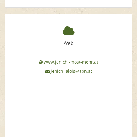
Web
www.jenichl-most-mehr.at
jenichl.alois@aon.at